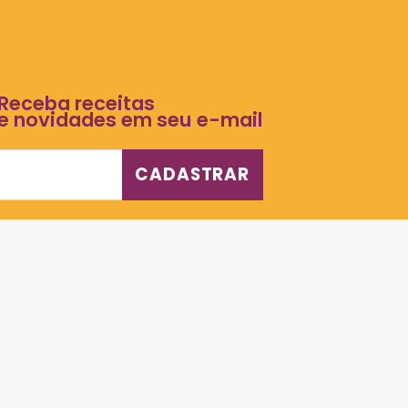
1
2
3
…
8
9
1
Receba receitas
e novidades em seu e-mail