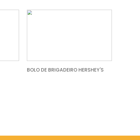
 SAUDÁVEL
TRUFA DE CHOCOLAT
 DE CHOCOLATE
BOLO DE BRIGADEIRO