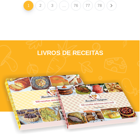
1
2
3
…
76
77
78
LIVROS DE RECEITAS