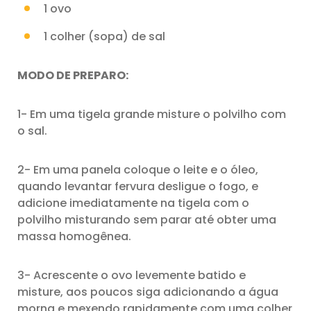
1 ovo
1 colher (sopa) de sal
MODO DE PREPARO:
1- Em uma tigela grande misture o polvilho com
o sal.
2- Em uma panela coloque o leite e o óleo,
quando levantar fervura desligue o fogo, e
adicione imediatamente na tigela com o
polvilho misturando sem parar até obter uma
massa homogênea.
3- Acrescente o ovo levemente batido e
misture, aos poucos siga adicionando a água
morna e mexendo rapidamente com uma colher