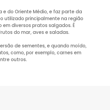
a Europa e do Oriente Médio, e faz parte
l, é muito utilizado principalmente na reg
imento em diversos pratos salgados. É
ixes, frutos do mar, aves e saladas.
ém na versão de sementes, e quando mo
ersos pratos, como, por exemplo, carnes 
feijão entre outros.