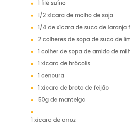
INSCREVA-SE em nosso c
youtube.
INGREDIENTES:
1 filé suíno
1/2 xícara de molho de soj
1/4 de xícara de suco de l