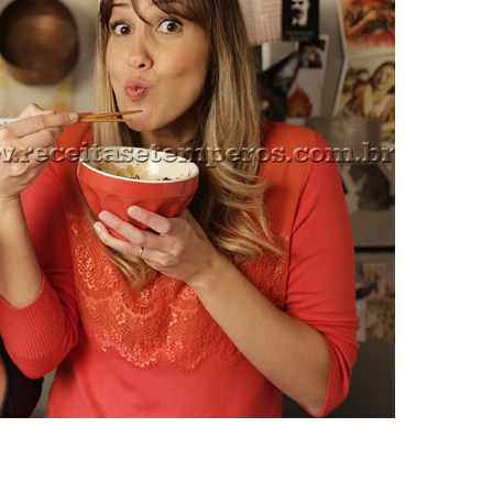
a. Deixar inchar por 10 minutos. Após, escorra a 
ampar e levar ao fogo baixo. Cozinhar por 15 a 20 m
r abafar até servir.
s gorduras extras da carne. Corte em fatias de 1cm.
a, o suco de laranja e o de limão. Dividir em duas ti
e deixe marinando no tempero por 20 minutos.
 o amido de milho aos poucos, e misture.
s. Descasque e corte a cenoura em bastões finos.
reta a manteiga com um fio de óleo vegetal e dou
uência adicione o brócolis e cenoura. Logo após, de
e brilhante. Finalize com o broto de feijão.