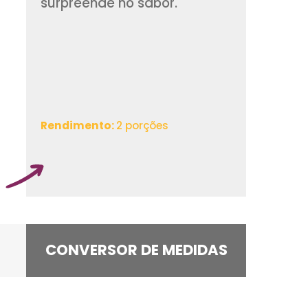
Hoje tem Filé suíno o
A receita é super pr
surpreende no sabo
Rendimento:
2 porções