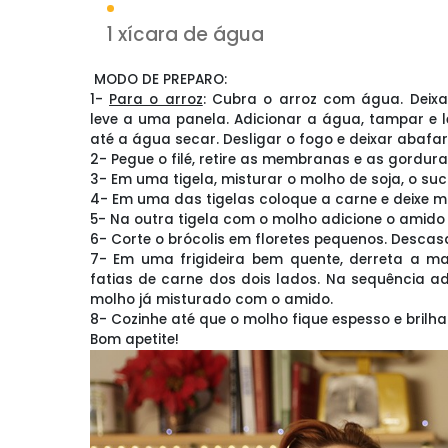
2 colheres de sopa de suc
1 colher de sopa de amido
1 xícara de brócolis
1 cenoura
1 xícara de broto de feijão
50g de manteiga
1 xícara de arroz
1 xícara de água