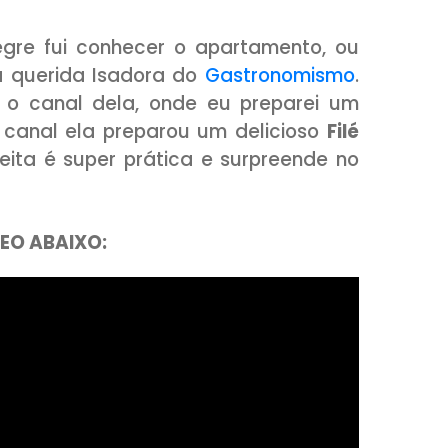
rto Alegre fui conhecer o apartament
mosa da querida Isadora do
Gastronom
a para o canal dela, onde eu prepar
e no meu canal ela preparou um delicio
 A receita é super prática e surpreen
A O VÍDEO ABAIXO: