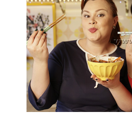
MODO DE PREPARO:
1-
Para o arroz
: Cubra o arroz com águ
leve a uma panela. Adicionar a água, t
até a água secar. Desligar o fogo e deixa
2- Pegue o filé, retire as membranas e a
3- Em uma tigela, misturar o molho de soj
4- Em uma das tigelas coloque a carne 
5- Na outra tigela com o molho adicione
6- Corte o brócolis em floretes pequeno
7- Em uma frigideira bem quente, der
fatias de carne dos dois lados. Na seq
molho já misturado com o amido.
8- Cozinhe até que o molho fique espesso 
Bom apetite!