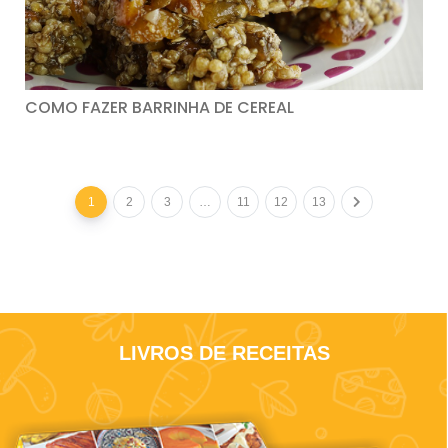
COMO FAZER BARRINHA DE CEREAL
1
2
3
…
11
12
13
LIVROS DE RECEITAS