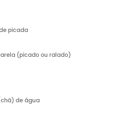
Clique AQUI:
com/receitasetemperos
e
inha verde picada