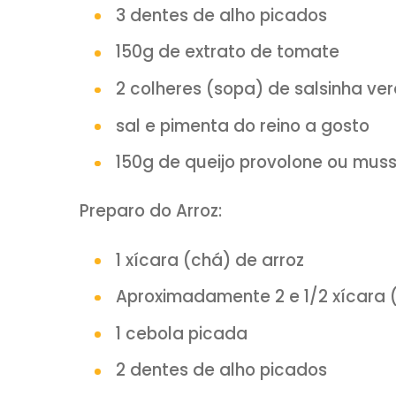
youtube.
INGREDIENTES:
500g de carne moída
1 cebola grande picada
3 dentes de alho picados
150g de extrato de tomat
2 colheres (sopa) de sals