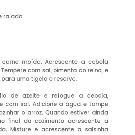
osto
ou mussarela (picado ou ralado)
xícara (chá) de água