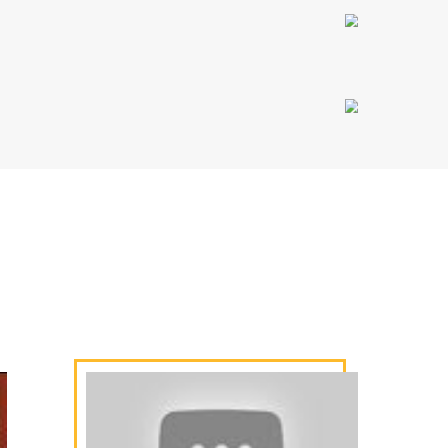
sinha
eite.