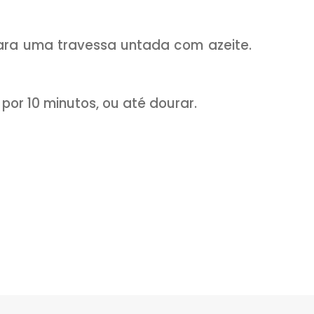
scada e ralada
oure a carne moída. Acrescente a c
tomate. Tempere com sal, pimenta do rei
ransfira para uma tigela e reserve.
 um fio de azeite e refogue a ceb
 Tempere com sal. Adicione a água e 
para cozinhar o arroz. Quando estiver 
 já no final do cozimento acrescen