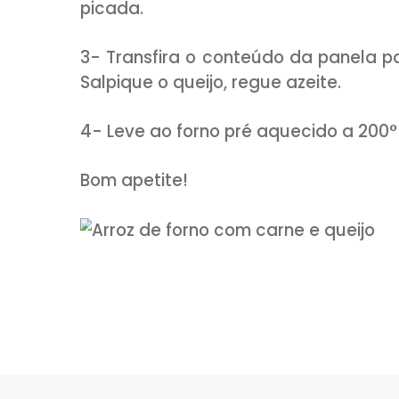
1 cenoura pequena desca
sal à gosto
MODO DE PREPARO:
1- Em uma panela quente d
picada, o alho e o extrato de 
finalize com salsinha picada. T
2- Na mesma panela regue
acrescente o alho e o arroz.
para cozinhar o arroz. Tampe 
com um pouco de água, mas