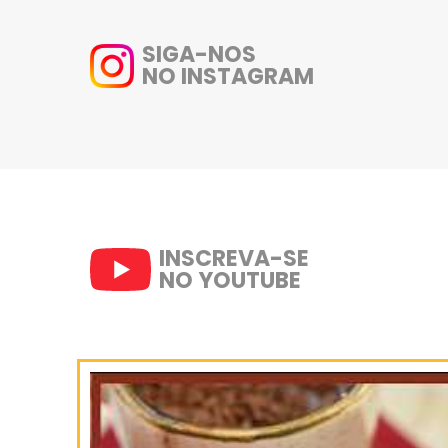
cenoura ralada e a carne re
picada.
3- Transfira o conteúdo da p
Salpique o queijo, regue azeite
4- Leve ao forno pré aquecido 
Bom apetite!