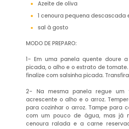
sal e pimenta do reino a g
150g de queijo provolone 
Preparo do Arroz:
1 xícara (chá) de arroz
Aproximadamente 2 e 1/2 
1 cebola picada
2 dentes de alho picados
Azeite de oliva