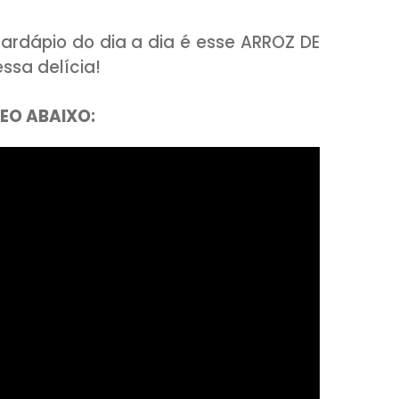
ovar o cardápio do dia a dia é esse ARR
fira essa delícia!
A O VÍDEO ABAIXO: