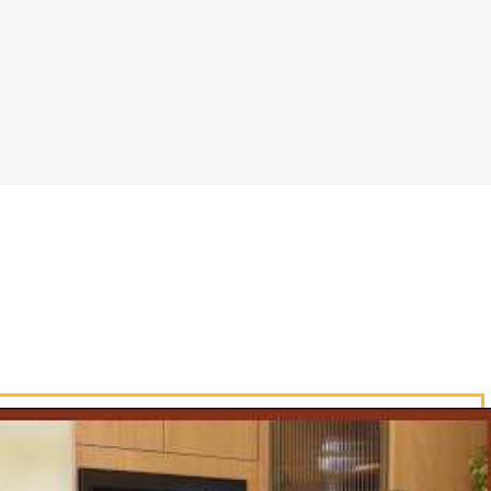
servada. Misture e acrescente a sal
anela para uma travessa untada com az
.
a 200° por 10 minutos, ou até dourar.