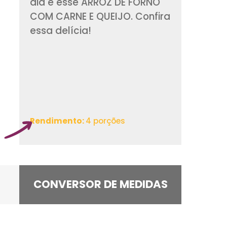
Uma receita delici
inovar o cardápio d
dia é esse ARROZ D
COM CARNE E QUEIJO
essa delícia!
Rendimento:
4 porçõe