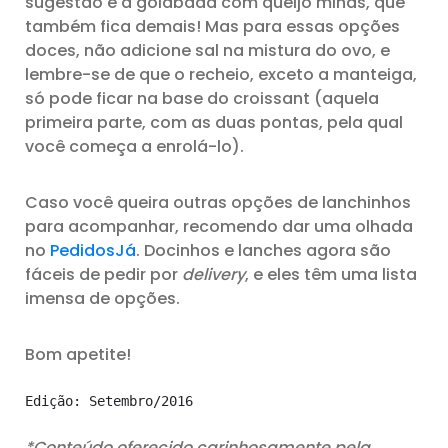
sugestão é a goiabada com queijo minas, que
também fica demais! Mas para essas opções
doces, não adicione sal na mistura do ovo, e
lembre-se de que o recheio, exceto a manteiga,
só pode ficar na base do croissant (aquela
primeira parte, com as duas pontas, pela qual
você começa a enrolá-lo).
Caso você queira outras opções de lanchinhos
para acompanhar, recomendo dar uma olhada
no
PedidosJá
. Docinhos e lanches agora são
fáceis de pedir por
delivery
, e eles têm uma lista
imensa de opções.
Bom apetite!
Edição: Setembro/2016
*Conteúdo oferecido carinhosamente pela