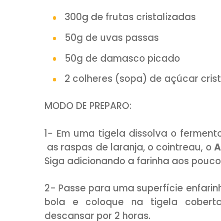
45g de fermento fresco (3
150 ml de
Azeites de Oliv
300 ml de leite
Raspas de 1 laranja
40 ml de Cointreau ou Ru
2 ovos
Para decoração:
1 ovo batido
300g de frutas cristalizad