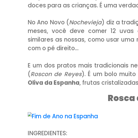
lá o Papai Noel divide o espaç
Na Espanha, é no dia 06 de ja
que acontece a troca de pr
também feriado nacional. 
“Cavalgada de Reis” (
Cabal
alegre com carros alegóricos 
doces para as crianças. É uma
No Ano Novo (
Nochevieja
) diz
meses, você deve comer 12 
similares as nossas, como us
com o pé direito…