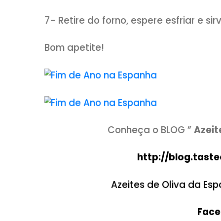
descansar por 2 horas.
3- Após, abra a massa com as
em toda a superfície as frutas
uma bola, e abra um buraco n
sua forma original.
4- Coloque a rosca em uma 
deixe descansar novamente a
seco.
5- Após, pincele o ovo batid
em cima e salpique açúcar cris