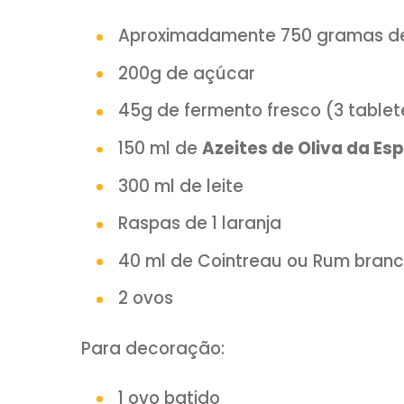
E um dos pratos mais tradici
(
Roscon de Reyes
). É um bo
Oliva da Espanha
, frutas cris
Ro
INGREDIENTES:
Aproximadamente 750 gra
200g de açúcar