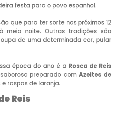
o com eles.
neiro, dia dos Reis Magos (
Día de los R
esentes, é uma data tão importante 
Na tarde do dia 05 de janeiro ocor
gata de los Reyes),
uma procissão li
e luzes, onde os três Reis Magos distr
 verdadeira festa para o povo espanhol.
 a tradição que para ter sorte nos próxim
uvas à meia noite. Outras tradiçõe
ar uma roupa de uma determinada cor, 