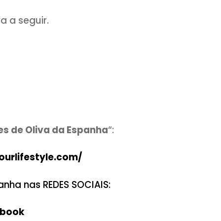
 mãos, em superfície enfarinhada e co
 cristalizadas, as passas e o damasco. 
o meio da massa, formando a rosca e 
forma untada
Azeites de Oliva da Espa
té dobrar de volume, coberta com um
o, coloque um pouco de frutas cristali
tal.