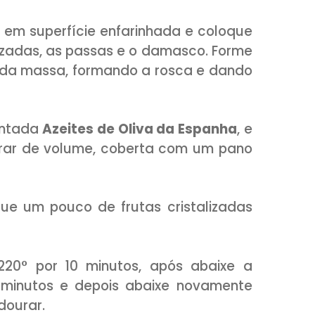
r cristal
rmento no açúcar. Adicione o leite, os 
eau, o
Azeites de Oliva da Espanha
e mis
s poucos.
 enfarinhada e sove bem a massa, form
 coberta com um pano umedecido. D