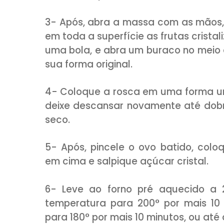
50g de uvas passas
50g de damasco picado
2 colheres (sopa) de açúca
MODO DE PREPARO:
1- Em uma tigela dissolva o fe
as raspas de laranja, o cointr
Siga adicionando a farinha ao
2- Passe para uma superfície
bola e coloque na tigela