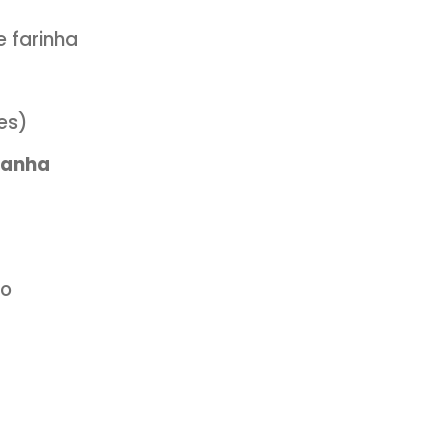
onais nessa época do ano é a
Rosca de
lo muito saboroso preparado com
Azeit
talizadas e raspas de laranja.
sca de Reis
mas de farinha