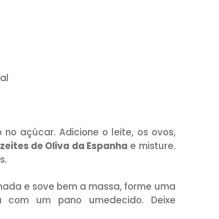
 tabletes)
a da Espanha
m branco
as