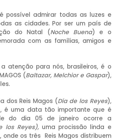
ha e é possível admirar todas as lu
s por todas as cidades. Por ser um pa
 celebração do Natal (
Noche Buena
)
to comemorada com as famílias, ami
hama a atenção para nós, brasileiros
ês REIS MAGOS (
Baltazar, Melchior e Ga