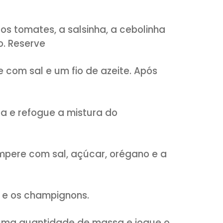
osto
os
te
o
ra salpicar
ebola, os tomates, a salsinha, a cebolin
 de alho. Reserve