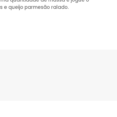
rvente com sal e um fio de azeite. Apó
anteiga e refogue a mistura do
te e tempere com sal, açúcar, orégano 
 picado e os champignons.
oloque uma quantidade de massa e jogu
pignons e queijo parmesão ralado.