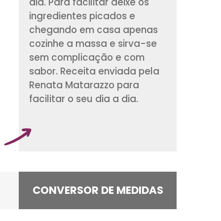
Uma massinha leve
e muito rápida para
dia. Para facilitar d
ingredientes picado
chegando em casa
cozinhe a massa e 
sem complicação 
sabor. Receita envi
Renata Matarazzo 
facilitar o seu dia a 