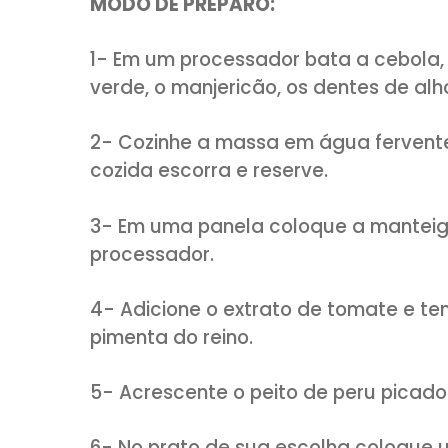
Sal e pimenta do reino a g
4 tomates inteiros madur
1 lata de extrato de toma
1 colher (sopa) de orégan
1 colher (chá) de açúcar
Queijo parmesão ralado pa
MODO DE PREPARO:
1- Em um processador bata a c
verde, o manjericão, os dentes