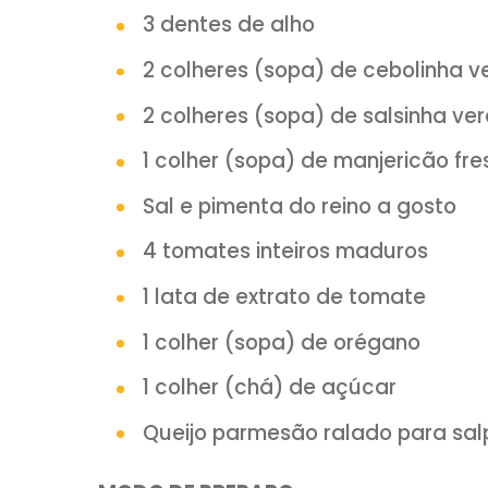
300g de massa
tipo penn
250g de peito de peru pi
150g de champignon peq
1 colher (sopa) de mantei
2 cebolas
3 dentes de alho
2 colheres (sopa) de cebo
2 colheres (sopa) de sals
1 colher (sopa) de manjeri