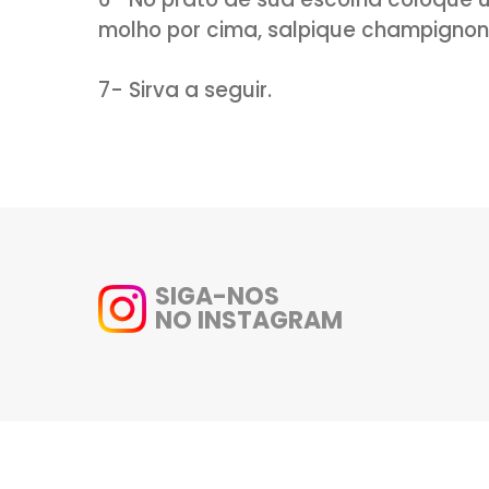
2- Cozinhe a massa em água fe
cozida escorra e reserve.
3- Em uma panela coloque a m
processador.
4- Adicione o extrato de toma
pimenta do reino.
5- Acrescente o peito de peru
6- No prato de sua escolha c
molho por cima, salpique cham