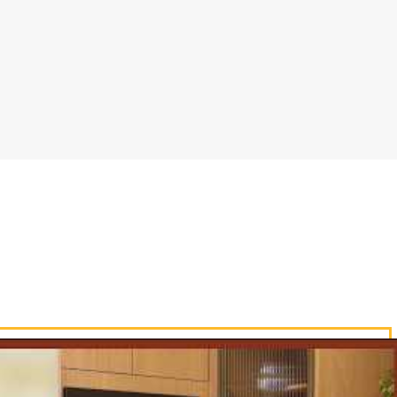
omate e demais ingredientes.
om a carne moída, enrole e feche.
a em uma forma untada.
 cima e salpique queijo ralado para
 a 180° por cerca de 20 min ou até dour