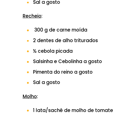
1 xícara (chá) de leite
2 ovos
1 xícara (chá) farinha de t
1 colher (café) de fermen
Sal a gosto
Recheio
:
300 g de carne moída
2 dentes de alho triturado