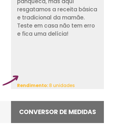
Hoje em dia existe
variações da mass
panqueca, mas aqu
resgatamos a recei
e tradicional da m
Teste em casa não 
e fica uma delícia!
Rendimento:
8 unidad