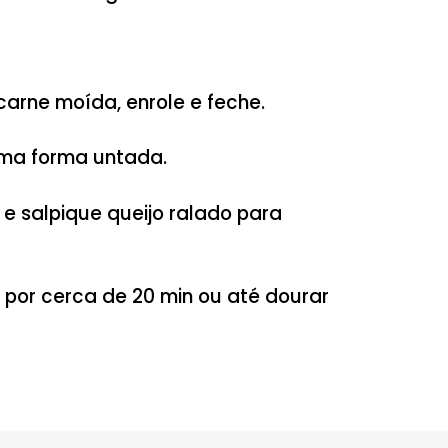
ente pincele azeite e faça as panquecas
 de cada unidade. Reserve.
de azeite e refogue a cebola e o alho.
ída misture e adicione os demais temp
até dourar, acrescente o alho.