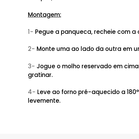
2- Em uma frigideira antiader
uma concha média preparação
Recheio:
1-
Em uma panela jogue um fio 
2-
Após acrescente a carne mo
Reserve.
Molho:
1-
Na panela refogue a cebola 