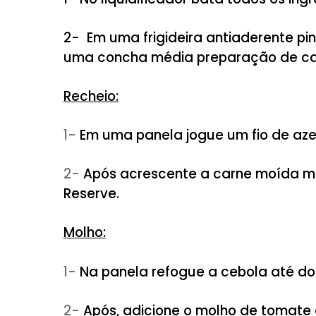
Fio de azeite
1 colher (chá) leite
Pitada de açúcar
Salsinha a gosto
Sal a gosto
MODO DE PREPARO
Massa:
1- No liquidificador bata todos