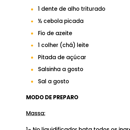
½ cebola picada
Salsinha e Cebolinha a go
Pimenta do reino a gosto
Sal a gosto
Molho
:
1 lata/sachê de molho de
1 dente de alho triturado
½ cebola picada