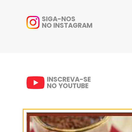
2-
Após, adicione o molho de t
Montagem:
1-
Pegue a panqueca, recheie c
2-
Monte uma ao lado da outr
3-
Jogue o molho reservado em
gratinar.
4-
Leve ao forno pré-aquecido
levemente.