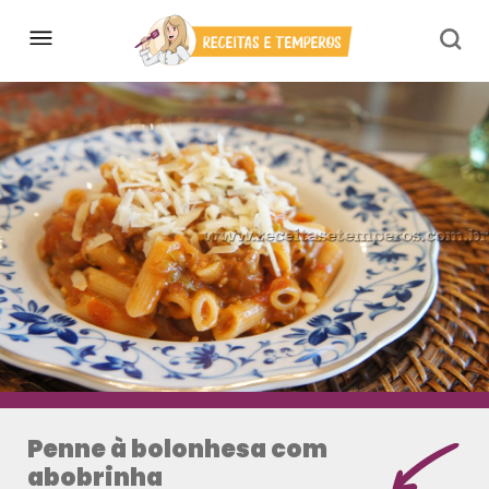
Penne à bolonhesa com
abobrinha