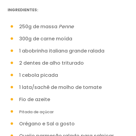
INGREDIENTES:
250g de massa
Penne
300g de carne moída
1 abobrinha italiana grande ralada
2 dentes de alho triturado
1 cebola picada
1 lata/sachê de molho de tomate
Fio de azeite
Pitada de açúcar
Orégano e Sal a gosto
Queijo parmesão ralado para salpicar