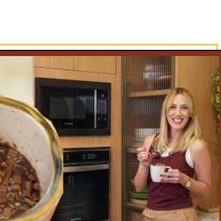
os ingredientes, adicionando o azeite a
tência homogênea.