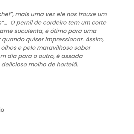
arido chef”, mais uma vez ele nos trou
echados”… O pernil de cordeiro tem um 
r uma carne suculenta, é ótimo para um
ra fazer quando quiser impressionar. As
 pelos olhos e pelo maravilhoso sabor
do de um dia para o outro, é assada
om um delicioso molho de hortelã.