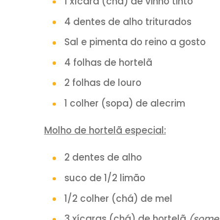
INGREDIENTES:
1 peça de pernil de cordeir
6 dentes de alho cortado
Suco de 1 limão
1 xícara (chá) de vinho tin
4 dentes de alho triturado
Sal e pimenta do reino a g
4 folhas de hortelã
2 folhas de louro