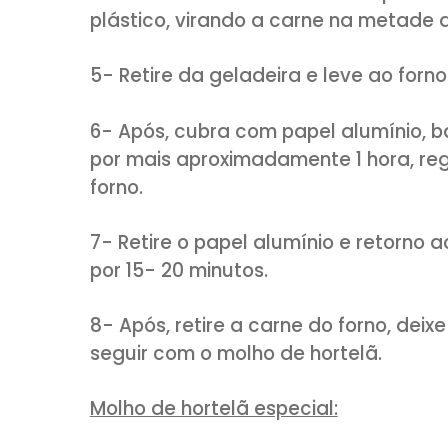
MODO DE PREPARO:
1- Coloque a carne em uma tr
vinho tinto.
2- Faça cortes pequenos com 
alho cortados ao meio.
3- Adicione os demais temper
lados.
4- Deixe marinando de um dia 
plástico, virando a carne na 