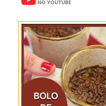
1- No processador bata todos 
poucos, até obter uma consis
SIGA-NOS
NO INSTAGRAM