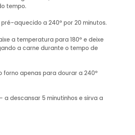
avessa regue com o suco de limão e co
a ponta da faca para colocar os dente
os esfregando bem na carne de todos o
para outro na geladeira, coberto com fi
metade do tempo.