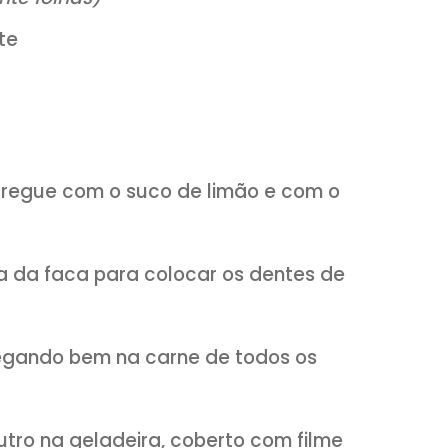
ã
(somente folhas)
ra azeite