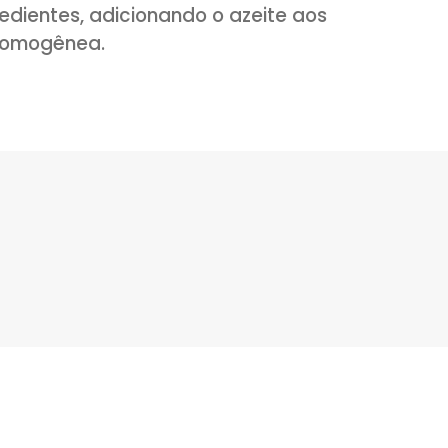
ao forno pré-aquecido a 240° por 20 min
ínio, baixe a temperatura para 180° e d
ora, regando a carne durante o tempo 
etorno ao forno apenas para dourar a 24
o, deixe- a descansar 5 minutinhos e sir
.