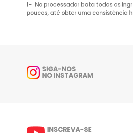
5- Retire da geladeira e leve 
6- Após, cubra com papel alum
por mais aproximadamente 1 h
forno.
7- Retire o papel alumínio e r
por 15- 20 minutos.
8- Após, retire a carne do forn
seguir com o molho de hortelã
Molho de hortelã especial: