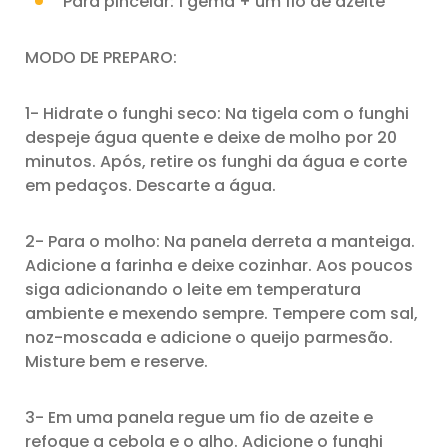
Para pincelar: 1 gema + um fio de azeite
MODO DE PREPARO:
1- Hidrate o funghi seco: Na tigela com o funghi
despeje água quente e deixe de molho por 20
minutos. Após, retire os funghi da água e corte
em pedaços. Descarte a água.
2- Para o molho: Na panela derreta a manteiga.
Adicione a farinha e deixe cozinhar. Aos poucos
siga adicionando o leite em temperatura
ambiente e mexendo sempre. Tempere com sal,
noz-moscada e adicione o queijo parmesão.
Misture bem e reserve.
3- Em uma panela regue um fio de azeite e
refogue a cebola e o alho. Adicione o funghi