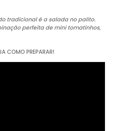
ente do tradicional é a salada no palit
a combinação perfeita de mini tomatin
icão.
XO E VEJA COMO PREPARAR!