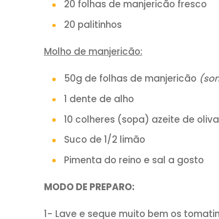
INSCREVA-SE em nosso ca
Clique AQUI:
you
INGREDIENTES:
20 mini tomatinhos
20 bolinhas de mussarela 
20 folhas de manjericão f
20 palitinhos
Molho de manjericão: