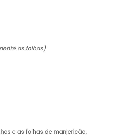
nal para ver mais RECEITAS – é grátis!
tube.com/receitasetemperos
de búfala
resco