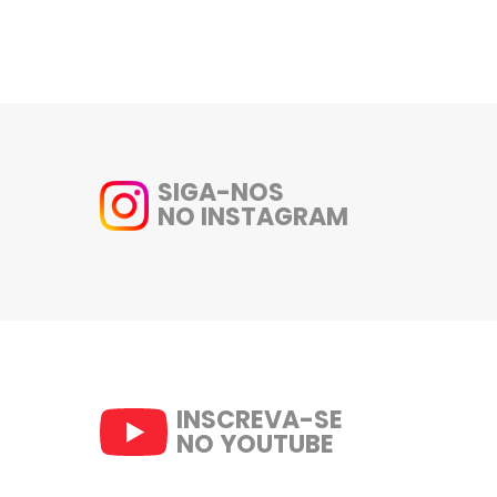
2- Pegue cada palitinho e si
bolinha de mussarela de bufal
finalizar os ingredientes.
3- Sirva com o molho de manje
Molho de manjericão:
1- Lave bem as folhas de manj
2- No processador bata as folh
pimenta do reino e o sal. Siga
uma consistência homogênea.