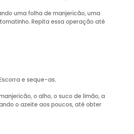
cão
(somente as folhas)
de oliva
osto
tomatinhos e as folhas de manjericão.