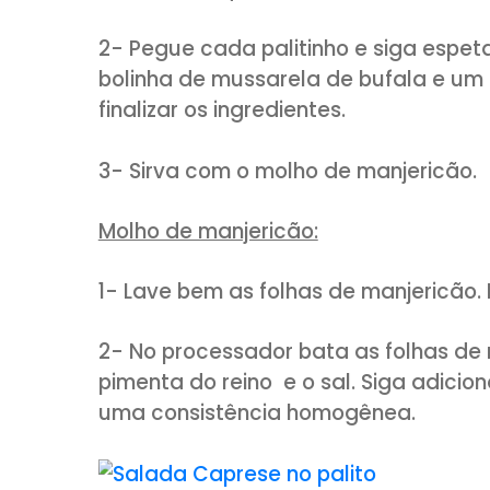
50g de folhas de manjeri
1 dente de alho
10 colheres (sopa) azeite 
Suco de 1/2 limão
Pimenta do reino e sal a g
MODO DE PREPARO:
1- Lave e seque muito bem os 