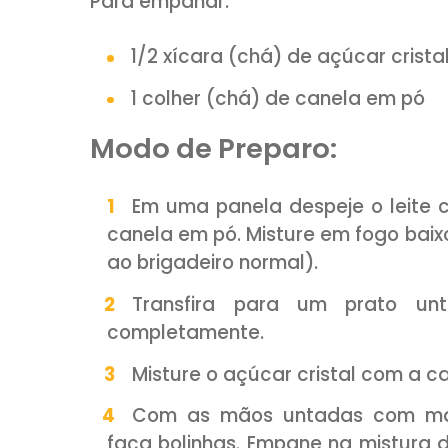
Ingredientes:
1 lata de leite condensado
1 colher (sopa) de mantei
1/4 colher (chá) de canel
Doce de leite cremoso pa
Para empanar:
1/2 xícara (chá) de açúcar
1 colher (chá) de canela 