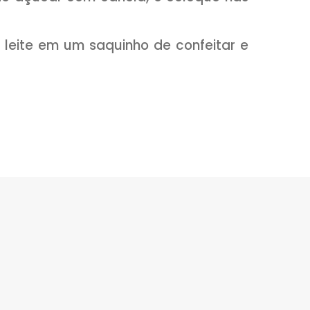
 leite condensado, adicione a manteig
o baixo até soltar do fundo da panela (
to untado com manteiga. Deixe esf
com a canela em pó.
om manteiga pegue porções da mas
istura de açúcar com canela, e coloqu