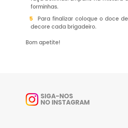
Modo de Preparo:
Em uma panela despeje o
canela em pó. Misture em fog
ao brigadeiro normal).
Transfira para um pra
completamente.
Misture o açúcar cristal 
Com as mãos untadas c
faça bolinhas. Empane na m
forminhas.