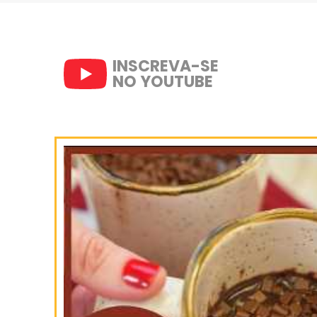
Para finalizar coloque o 
decore cada brigadeiro.
Bom apetite!
SIGA-NOS
NO INSTAGRAM