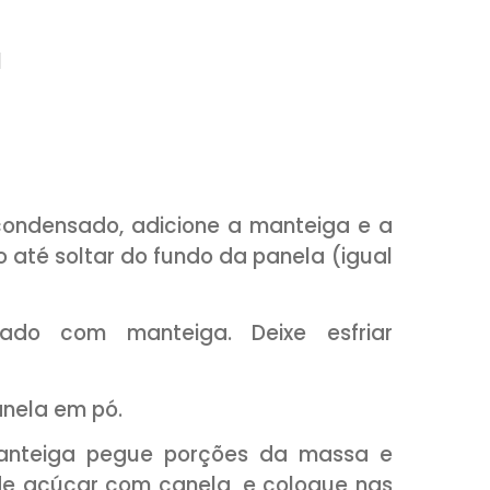
ga sem sal
a em pó
ra decorar
 cristal
em pó