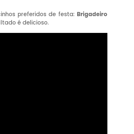
us docinhos preferidos de festa:
Briga
 e o resultado é delicioso.
AIXO COMO PREPARAR: