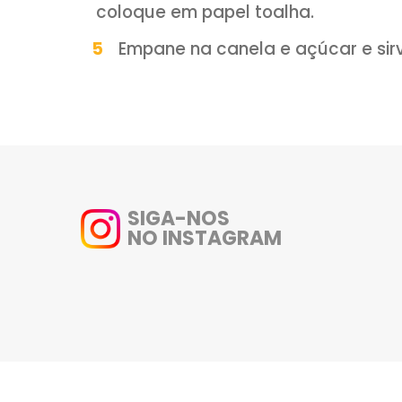
Para empanar: Açúcar e c
MODO DE PREPARO:
Corte as bananas em 3 p
retire o miolo.
Recheie com doce de leite
Empane na farinha de tr
farinha de rosca.
Frite em óleo quente a
coloque em papel toalha.