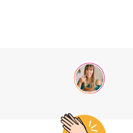
fina,
mo na
ira e