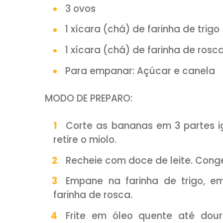
youtube.
INGREDIENTES:
3 bananas
1/4 de xícara (chá) de doc
3 ovos
1 xícara (chá) de farinha d
1 xícara (chá) de farinha 