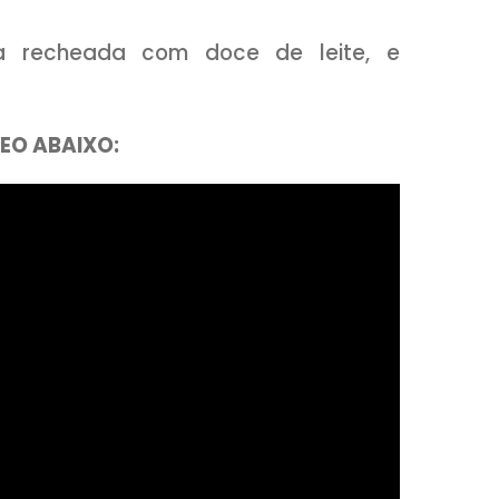
 banana recheada com doce de leit
A O VÍDEO ABAIXO: