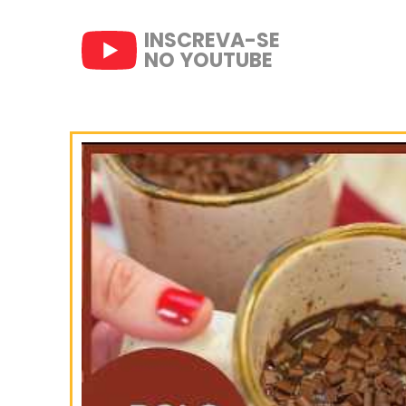
Empane na canela e açúcar
SIGA-NOS
NO INSTAGRAM