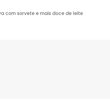
anela
artes iguais e com uma faca de ponta 
. Congele por 3 horas.
igo, em seguida nos ovos e por últi
té dourar. Retire com uma escumade