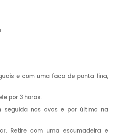
Clique AQUI:
com/receitasetemperos
e de leite
e trigo
de rosca