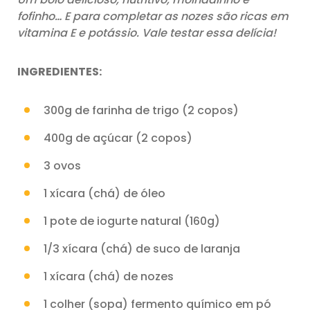
fofinho… E para completar as nozes são ricas em
vitamina E e potássio. Vale testar essa delícia!
INGREDIENTES:
300g de farinha de trigo (2 copos)
400g de açúcar (2 copos)
3 ovos
1 xícara (chá) de óleo
1 pote de iogurte natural (160g)
1/3 xícara (chá) de suco de laranja
1 xícara (chá) de nozes
1 colher (sopa) fermento químico em pó