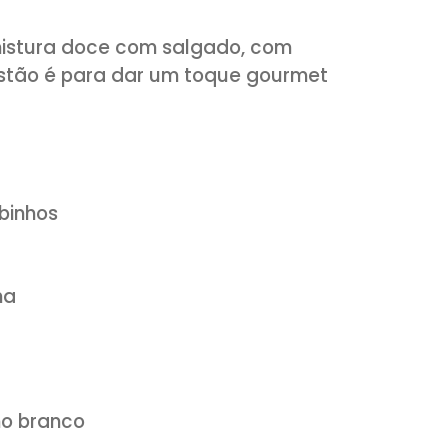
a que mistura doce com salgado, com
ssa sugestão é para dar um toque gourm
 em cubinhos