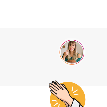
1
0
s.