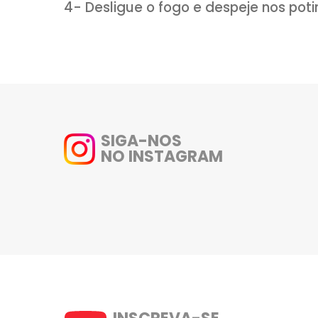
1- Em uma panela despeje um fi
colher de açúcar para caramel
2- Após, adicione o gengibre,
acrescente o vinagre. Tempere
minutinhos.
3- Acrescente mais 2 colheres
4- Desligue o fogo e despeje n