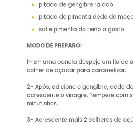
1 colher (sopa) de açúcar
1/2 cebola pequena bem p
1 fio de óleo de canola
2 colheres (sopa) de açú
1 colher (sopa) de vinagre
pitada de gengibre ralado
pitada de pimenta dedo 
sal e pimenta do reino a g
MODO DE PREPARO: