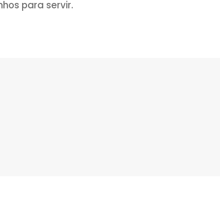
o de óleo e refogue a cebola, adicione 
izar.
 dedo de moça, a manga, misture bem e
 com sal e pimenta e deixe apurar uns 1
 de açúcar e deixe apurar mais 5 minuto
os potinhos para servir.