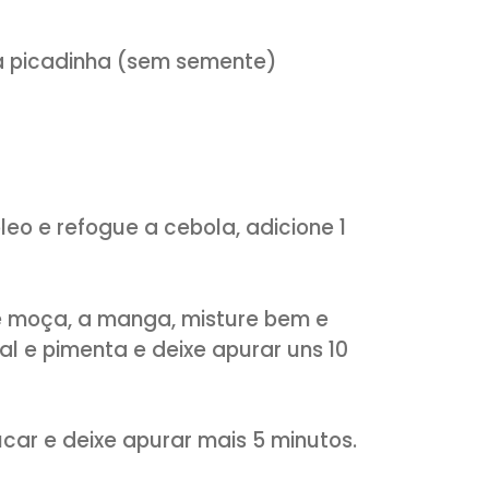
icadinha
car
 de vinho branco
de moça picadinha (sem semente)
osto