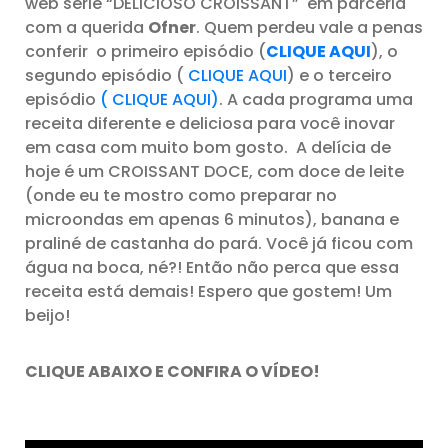
web série “DELICIOSO CROISSANT” em parceria
com a querida
Ofner
. Quem perdeu vale a penas
conferir o primeiro episódio (
CLIQUE AQUI
), o
segundo episódio (
CLIQUE AQUI
) e o terceiro
episódio
( CLIQUE AQUI)
. A cada programa uma
receita diferente e deliciosa para você inovar
em casa com muito bom gosto. A delícia de
hoje é um CROISSANT DOCE, com doce de leite
(onde eu te mostro como preparar no
microondas em apenas 6 minutos), banana e
praliné de castanha do pará. Você já ficou com
água na boca, né?! Então não perca que essa
receita está demais! Espero que gostem! Um
beijo!
CLIQUE ABAIXO E CONFIRA O VÍDEO!