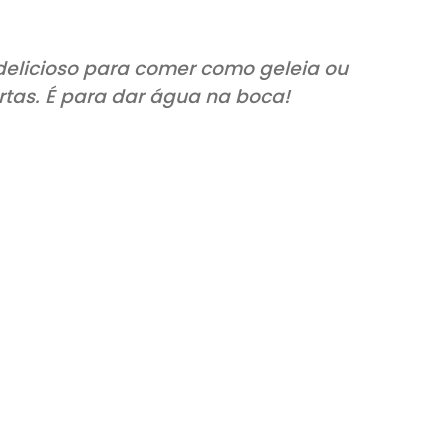
glês é delicioso para comer como gelei
os e tortas. É para dar água na boca!