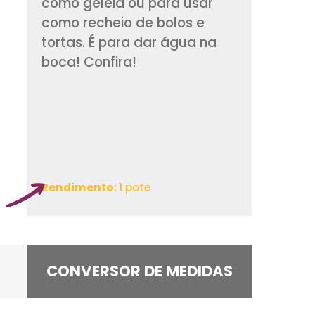
Tradicional creme 
inglês é delicioso 
como geleia ou par
como recheio de bo
tortas. É para dar 
boca! Confira!
Rendimento:
1 pote