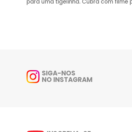
2- Em uma tigela coloque as g
de milho e bata com um fouet
e batendo (precisa ser aos po
queremos cozinhar as gemas)
3- Após, retorno com tudo par
em fogo baixo, sem parar de m
(é rapidinho). Acrescente a man
para uma tigelinha. Cubra com 