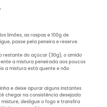
liano
iti
de milho
 suco dos limões, as raspas e 100g de
a desligue, passe pela peneira e reserv