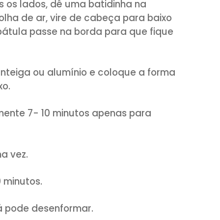
ÇA A TEMPERAGEM
. Para aprender
CLIQUE
rta, pegue sua forma de ovo, faça um
o todos os lados, dê uma batidinha na
quer bolha de ar, vire de cabeça para b
uma espátula passe na borda para que f
pel manteiga ou alumínio e coloque a 
ra baixo.