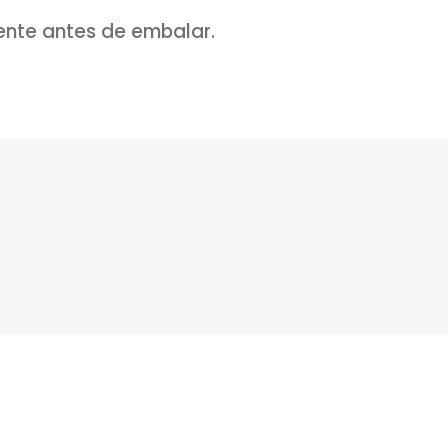
ximadamente 7- 10 minutos apenas para
nho.
mais uma vez.
s 7 – 10 minutos.
opaco já pode desenformar.
a ambiente antes de embalar.