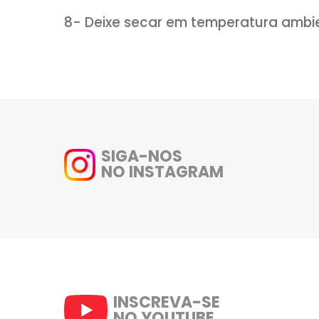
4- Leve a geladeira por apro
endurecer a casca um pouqui
5- Repita esse procedimento 
6- Retorne a geladeira por mai
7- Quando ele estiver seco e 
8- Deixe secar em temperatur