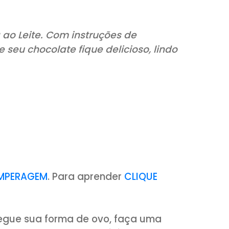
 Páscoa ao Leite. Com instruções de
a que seu chocolate fique delicioso, l
cie-se…