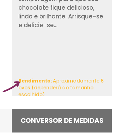
de Páscoa ao Leite
instruções de derre
temperagem para 
chocolate fique deli
lindo e brilhante. A
e delicie-se...
Rendimento:
Aproxima
ovos (dependerá do t
escolhido)