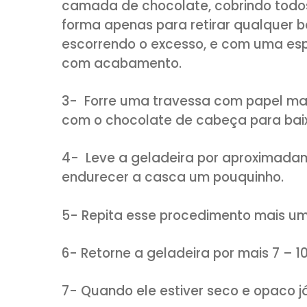
MODO DE PREPARO:
1- DERRETA O CHOCOLATE E FA
AQUI
!
2- Chegando à temperatura ce
camada de chocolate, cobrind
forma apenas para retirar qual
escorrendo o excesso, e com 
com acabamento.
3- Forre uma travessa com pa
com o chocolate de cabeça pa