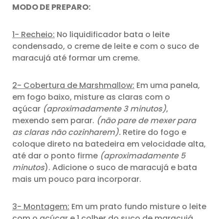
MODO DE PREPARO:
1- Recheio:
No liquidificador bata o leite
condensado, o creme de leite e com o suco de
maracujá até formar um creme.
2- Cobertura de Marshmallow:
Em uma panela,
em fogo baixo, misture as claras com o
açúcar
(aproximadamente 3 minutos)
,
mexendo sem parar.
(não pare de mexer para
as claras não cozinharem).
Retire do fogo e
coloque direto na batedeira em velocidade alta,
até dar o ponto firme
(aproximadamente 5
minutos
). Adicione o suco de maracujá e bata
mais um pouco para incorporar.
3- Montagem:
Em um prato fundo misture o leite
com o açúcar e 1 colher do suco de maracujá.