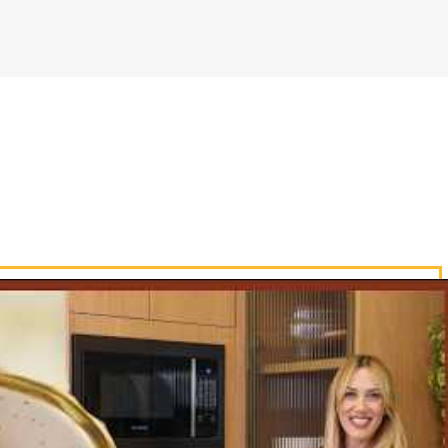
o caldo que sobrou na travessa em que 
 manteiga e o vinho e misture, acrescen
uco de laranja, deixe reduzir e desligue 
o a picanha suína.