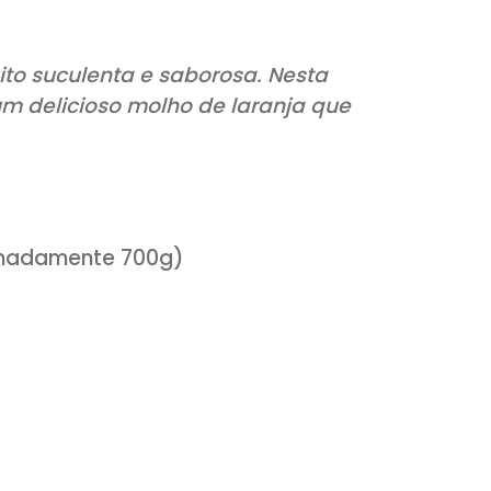
la é muito suculenta e saborosa. Nesta
 com um delicioso molho de laranja qu
( aproximadamente 700g)