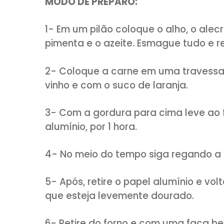
Molho de laranja:
Caldo da forma que foi a
2 colheres (sopa) de suco
1 colher (sopa) de mantei
1 colher (sopa) de farinha 
MODO DE PREPARO:
1- Em um pilão coloque o alho, o
pimenta e o azeite. Esmague t