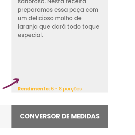
A picanha é um cort
ela é muito suculen
saborosa. Nesta re
preparamos essa 
um delicioso molho
laranja que dará t
especial.
Rendimento:
6 - 8 por