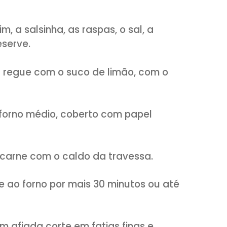
ssado a carne
 de laranja
ga
de trigo
 alecrim, a salsinha, as raspas, o sal, a
udo e reserve.