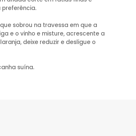
avessa regue com o suco de limão, com
eve ao forno médio, coberto com papel
ando a carne com o caldo da travessa.
o e volte ao forno por mais 30 minutos o
.
faca bem afiada corte em fatias finas e
 de sua preferência.