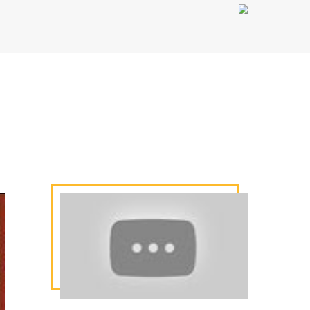
a
te a
o