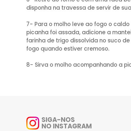
2- Coloque a carne em uma tr
vinho e com o suco de laranja.
3- Com a gordura para cima l
alumínio, por 1 hora.
4- No meio do tempo siga reg
5- Após, retire o papel alumíni
que esteja levemente dourado
6- Retire do forno e com uma 
disponha na travessa de servir