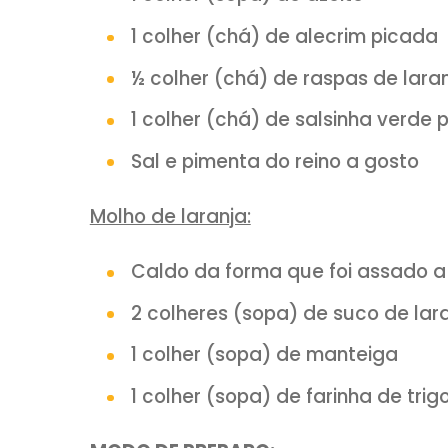
Suco de ½ limão
½ xícara chá de suco de l
50 ml de vinho branco
3 dentes de alho
1 colher (sopa) de azeite
1 colher (chá) de alecrim 
½ colher (chá) de raspas 
1 colher (chá) de salsinha
Sal e pimenta do reino a g