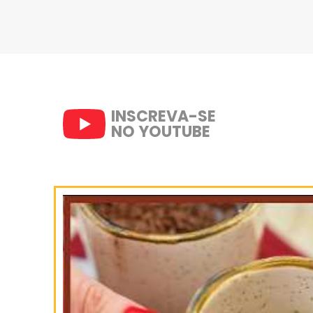
7- Para o molho leve ao fogo 
picanha foi assada, adicione a
farinha de trigo dissolvida no s
fogo quando estiver cremoso.
8- Sirva o molho acompanhand
SIGA-NOS