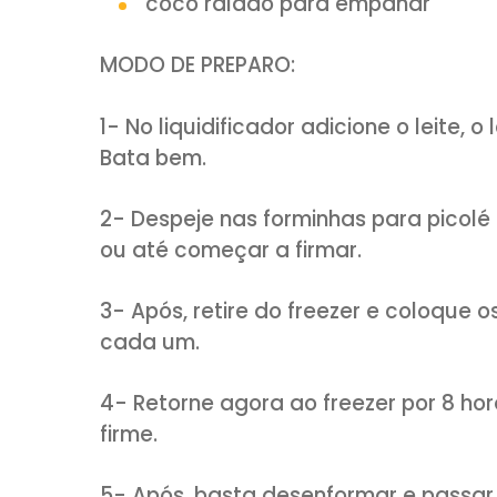
Clique AQUI:
you
INGREDIENTES:
1 lata de leite condensado
1 xícara (chá) de coco ra
2 xícaras (chá) de leite
coco ralado para empana
MODO DE PREPARO: