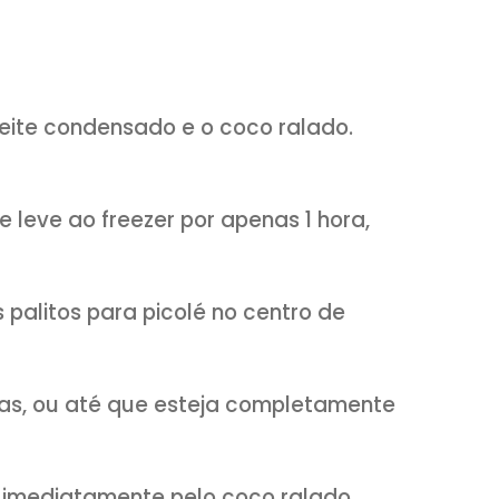
tube.com/receitasetemperos
lado
r