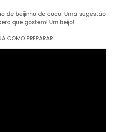
m gostinho de beijinho de coco. Uma sug
tes! Espero que gostem! Um beijo!
XO E VEJA COMO PREPARAR!