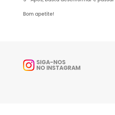
1- No liquidificador adicione o
Bata bem.
2- Despeje nas forminhas para 
ou até começar a firmar.
3- Após, retire do freezer e co
cada um.
4- Retorne agora ao freezer p
firme.
5- Após, basta desenformar e