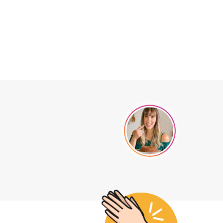
.
a,
mente
.