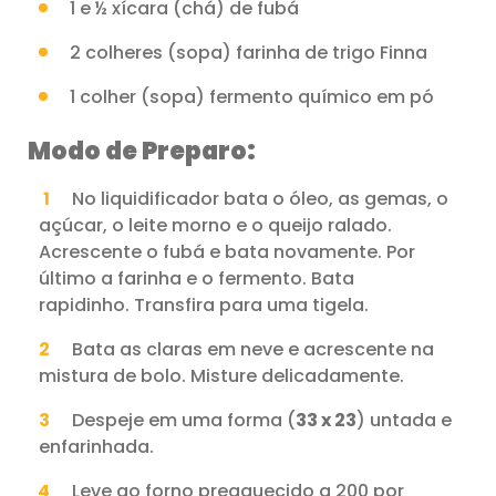
1 e ½ xícara (chá) de fubá
2 colheres (sopa) farinha de trigo Finna
1 colher (sopa) fermento químico em pó
Modo de Preparo:
No liquidificador bata o óleo, as gemas, o
açúcar, o leite morno e o queijo ralado.
Acrescente o fubá e bata novamente. Por
último a farinha e o fermento. Bata
rapidinho. Transfira para uma tigela.
Bata as claras em neve e acrescente na
mistura de bolo. Misture delicadamente.
Despeje em uma forma (
33 x 23
) untada e
enfarinhada.
Leve ao forno preaquecido a 200 por