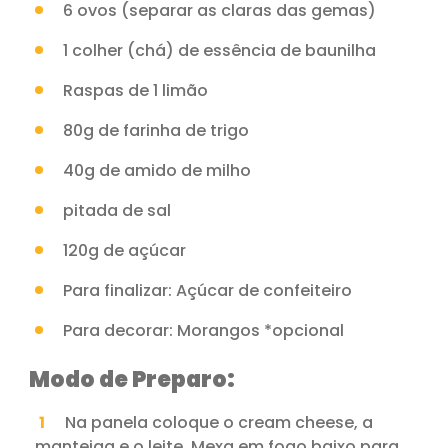
6 ovos (separar as claras das gemas)
1 colher (chá) de essência de baunilha
Raspas de 1 limão
80g de farinha de trigo
40g de amido de milho
pitada de sal
120g de açúcar
Para finalizar: Açúcar de confeiteiro
Para decorar: Morangos *opcional
Modo de Preparo:
Na panela coloque o cream cheese, a
manteiga e o leite. Mexa em fogo baixo para