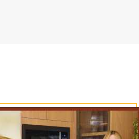
o fogo. Siga despejando na travessa 
minutos para hidratar.
de leite. Cubra com filme plástico e l
e coco ralado e regue com leite condens