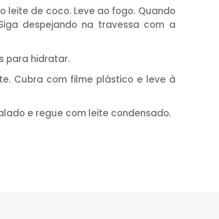
eite (100g)
sado
pioca granulada, o coco ralado, o açú
eite e o leite de coco. Leve ao fogo. Q