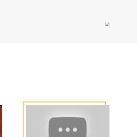
com a
eve à
ado.