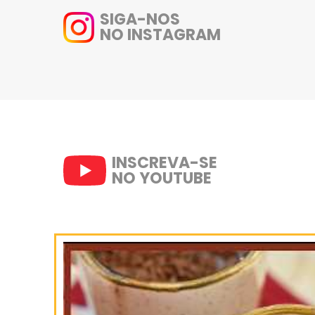
levantar fervura desligue 
tapioca e mexendo.
Deixe descansando por 10 
Após, acrescente o creme 
geladeira por 3 horas.
Na hora de servir salpiqu
Aproveitem! :)