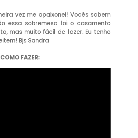
ela primeira vez me apaixonei! Vocês 
ca, então essa sobremesa foi o casa
ue é muito, mas muito fácil de fazer. Eu 
 Aproveitem! Bjs Sandra
ABAIXO COMO FAZER: