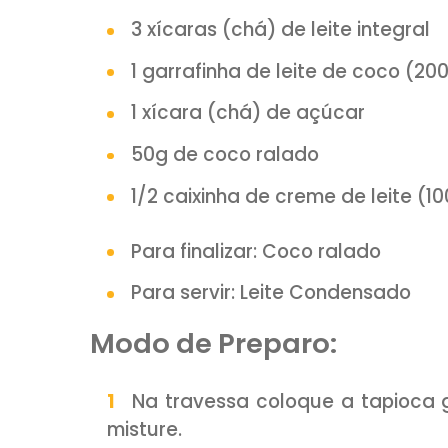
INSCREVA-SE no no
youtube.
Ingredientes:
250g de tapioca granula
3 xícaras (chá) de leite in
1 garrafinha de leite de c