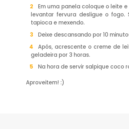
1 xícara (chá) de açúcar
50g de coco ralado
1/2 caixinha de creme de l
Para finalizar: Coco ralado
Para servir: Leite Conden
Modo de Preparo:
Na travessa coloque a ta
misture.
Em uma panela coloque o l