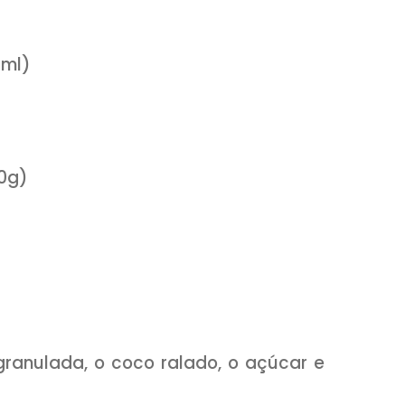
sso canal e veja mais RECEITAS:
com/receitasetemperos
*
da
tegral
oco (200ml)