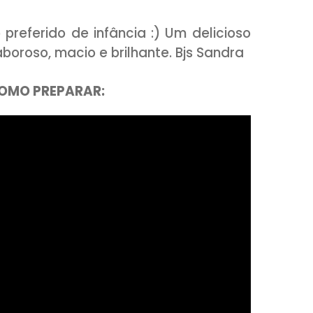
seiro preferido de infância :) Um deli
uper saboroso, macio e brilhante. Bjs Sa
AIXO COMO PREPARAR: