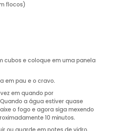
com/receitasetemperos
*
ço (descascada e picada)
o (ou em flocos)