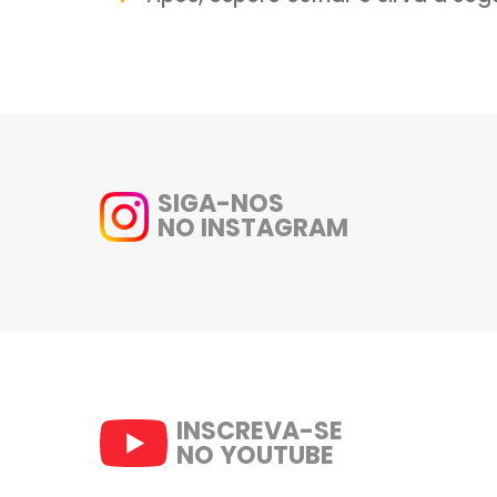
Modo de Preparo:
Descasque as abóboras, 
grande.
Adicione o açúcar cristal,
Leve ao fogo médio, mex
aproximadamente 30 – 40 mi
secando adicione o coco ral
sempre até chegar no ponto,
Após, espere esfriar e sir