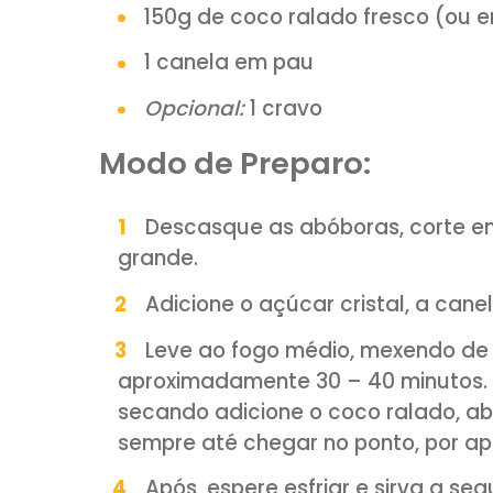
youtube.
Ingredientes:
1kg de abóbora de pesco
500g de açúcar cristal
150g de coco ralado fresc
1 canela em pau
Opcional:
1 cravo