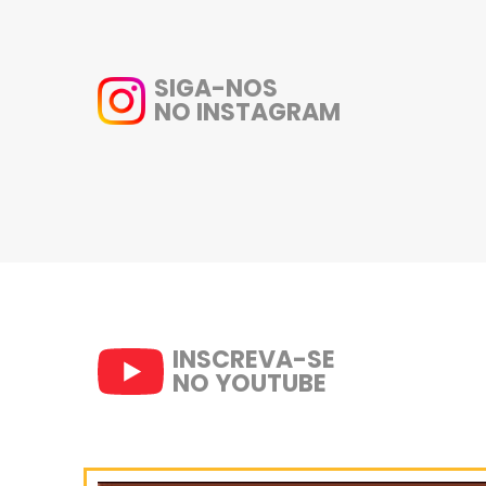
MODO DE PREPARO:
1- Após higienizar bem as frut
ingredientes no liquidificador e
2- Sirva a seguir.
SIGA-NOS
NO INSTAGRAM