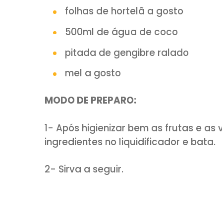
2 xícaras (chá) de melão
4 folhas de couve manteig
suco de 2 limões
1 colher (sopa) de salsinh
1 maçã verde
folhas de hortelã a gosto
500ml de água de coco
pitada de gengibre ralado
mel a gosto