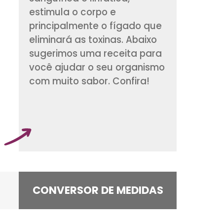
diminui a retenção 
líquido, melhora a 
sanguínea e linfátic
estimula o corpo e
principalmente o f
eliminará as toxinas
sugerimos uma rece
você ajudar o seu 
com muito sabor. Co