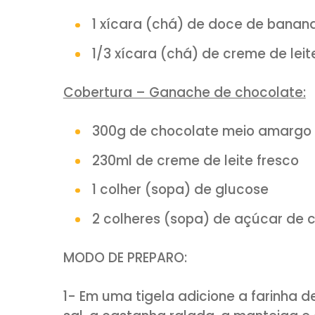
80g de açúcar
1 ovo
pitada de sal
2 castanhas raladas
raspas de 1/2 limão
Água, se necessário
Açúcar de confeiteiro para 
Recheio de banana:
1 xícara (chá) de doce d