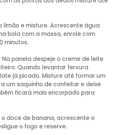
de leite fresco
olate:
amargo picado
resco
e
ar de confeiteiro
rinha de trigo, o açúcar, uma pitadinha 