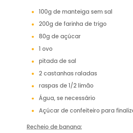
INSCREVA-SE em nosso ca
Clique AQUI:
you
INGREDIENTES:
Massa:
100g de manteiga sem sal
200g de farinha de trigo