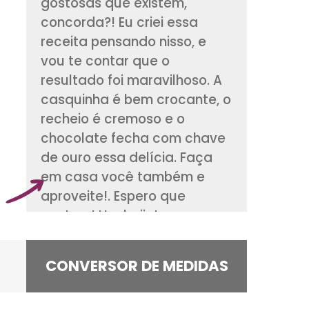
Banana com chocol
uma das combinaç
gostosas que exist
concorda?! Eu criei
receita pensando ni
vou te contar que o
resultado foi marav
casquinha é bem cr
recheio é cremoso 
chocolate fecha c
de ouro essa delíci
em casa você tam
aproveite!. Espero 
gostem! Um beijo!