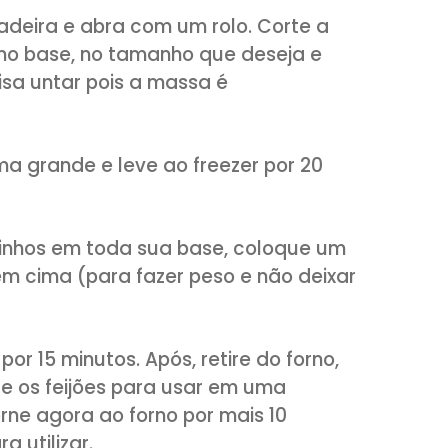
teiga e com as pontas dos dedos mistur
aspas do limão e misture. Acrescente ág
Forme uma bola com a massa, enrole co
ra por 30 minutos.
bertura: Na panela despeje o creme de le
e confeiteiro. Quando levantar fervura
o chocolate já picado. Misture até forma
fira para um saquinho de confeitar e de
 ele também ficará mais encorpado par