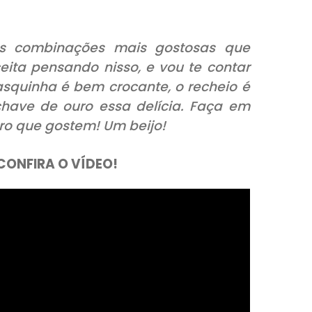
ma das combinações mais gostosas
essa receita pensando nisso, e vou te c
so. A casquinha é bem crocante, o rech
 com chave de ouro essa delícia. Fa
! Espero que gostem! Um beijo!
AIXO E CONFIRA O VÍDEO!