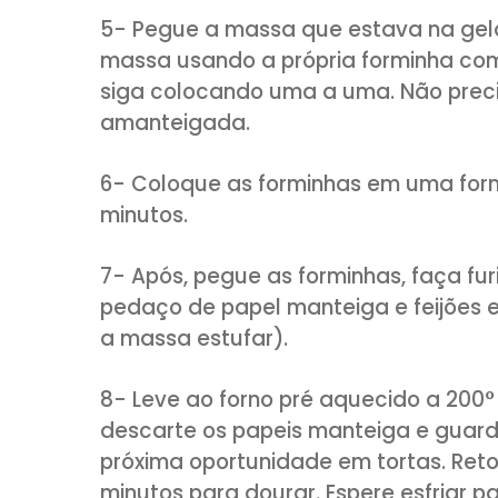
sal, a castanha ralada, a man
formar uma farofinha úmida.
2- Acrescente o ovo batido, r
aos poucos até dar o ponto. 
filme plástico e leve à geladei
3- Enquanto isso prepare a co
fresco, a glucose e o açúcar d
desligue e despeje o líquido n
creme liso e homogêneo. Trans
esfriar completamente, assim
usarmos na finalização.