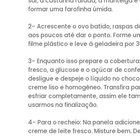
1/3 xícara (chá) de creme 
Cobertura – Ganache de choc
300g de chocolate meio 
230ml de creme de leite f
1 colher (sopa) de glucos
2 colheres (sopa) de açúc
MODO DE PREPARO:
1- Em uma tigela adicione a fa