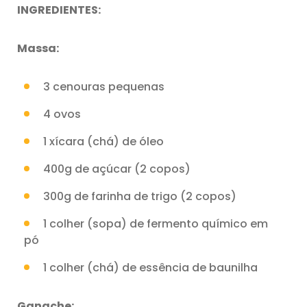
INGREDIENTES:
Massa:
3 cenouras pequenas
4 ovos
1 xícara (chá) de óleo
400g de açúcar (2 copos)
300g de farinha de trigo (2 copos)
1 colher (sopa) de fermento químico em
pó
1 colher (chá) de essência de baunilha
Ganache: