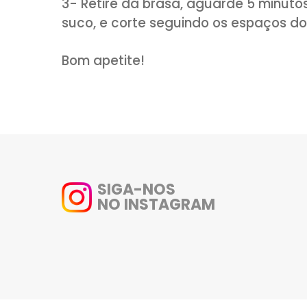
1- Tempere muito bem o carre 
(reserve apenas o sal que de
deixe marinando por aproxima
2- No fogo da churrasqueira, 
dourar de uma lado, vire e dei
em torno de 20 minutos.
3- Retire da brasa, aguarde 5
suco, e corte seguindo os esp
Bom apetite!