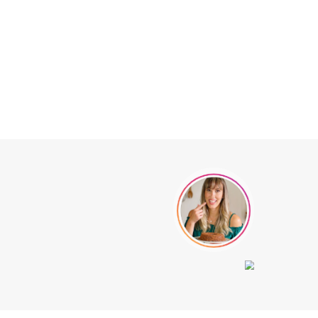
)
,
icará
u