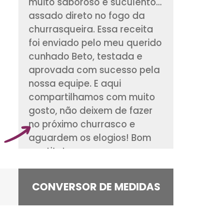
Essa receita é par
deseja comer um co
muito saboroso e su
assado direto no f
churrasqueira. Essa
foi enviado pelo me
cunhado Beto, test
aprovada com suce
nossa equipe. E aqu
compartilhamos co
gosto, não deixem 
no próximo churras
aguardem os elogi
apetite!