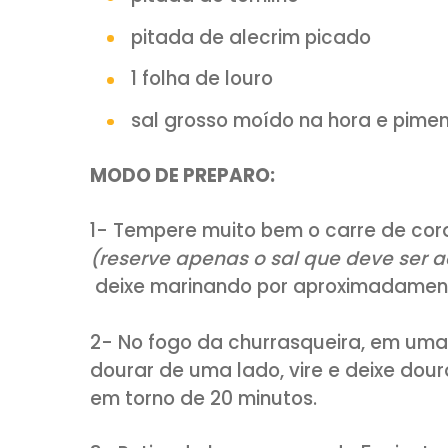
INGREDIENTES:
1 carré de cordeiro fresco
suco de limão siciliano
2 dentes de alho triturado
pitada de tomilho
pitada de alecrim picado
1 folha de louro
sal grosso moído na hora 
MODO DE PREPARO: