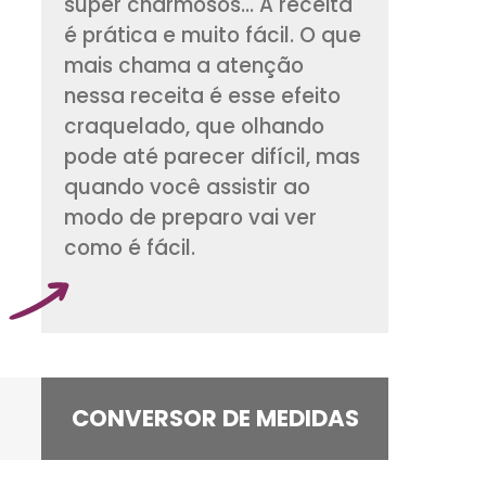
Esses cookies craq
além de deliciosos,
super charmosos... 
é prática e muito fá
mais chama a ate
nessa receita é ess
craquelado, que o
pode até parecer di
quando você assist
modo de preparo va
como é fácil.