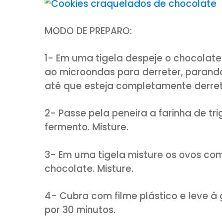
pitada de sal
1 colher (chá) de ferment
2 ovos
1/2 xícara (chá) de açúca
90g de manteiga sem sal
Para empanar: Açúcar cris