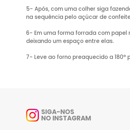
MODO DE PREPARO:
1- Em uma tigela despeje o ch
ao microondas para derreter,
até que esteja completamente
2- Passe pela peneira a farinha
fermento. Misture.
3- Em uma tigela misture os o
chocolate. Misture.
4- Cubra com filme plástico e 
por 30 minutos.