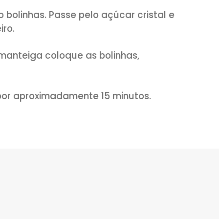
ocolate picado e adicione a manteiga. L
 parando para misturar a cada 30 segun
 derretido.
 de trigo, o chocolate em pó, o sal e o
vos com o açúcar e adicione na mistura
leve à geladeira por 2 horas ou ao freez