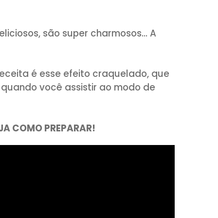
m de deliciosos, são super charmosos… 
essa receita é esse efeito craquelado,
cil, mas quando você assistir ao modo d