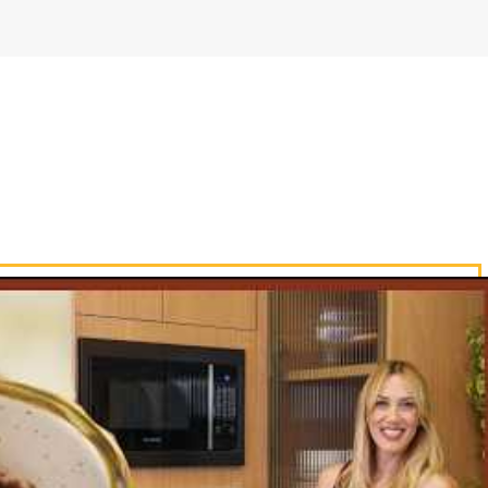
azendo bolinhas. Passe pelo açúcar cris
nfeiteiro.
papel manteiga coloque as bolinhas,
s.
a 180° por aproximadamente 15 minutos.