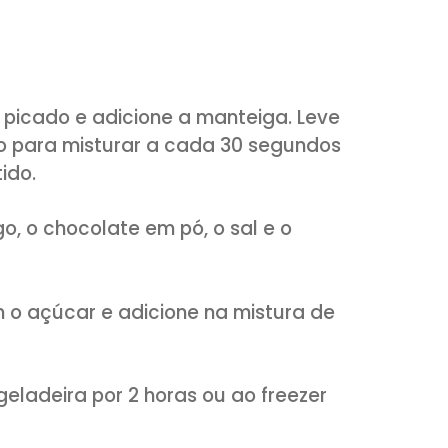
o em pó
r
tal e açúcar de confeiteiro