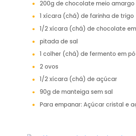
INSCREVA-SE em nosso ca
Clique AQUI:
you
INGREDIENTES:
200g de chocolate meio 
1 xícara (chá) de farinha d
1/2 xícara (chá) de choco