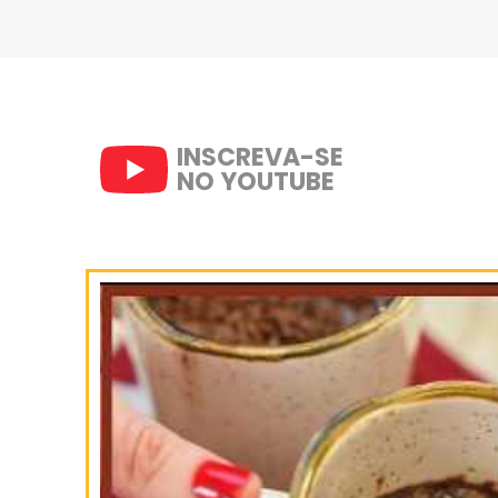
5- Após, com uma colher siga f
na sequência pelo açúcar de co
6- Em uma forma forrada com 
deixando um espaço entre ela
7- Leve ao forno preaquecido 