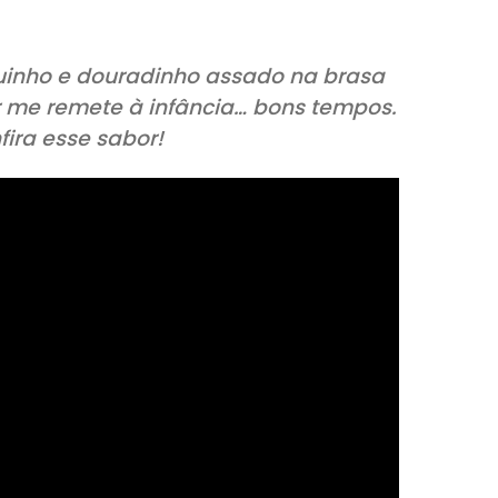
e fresquinho e douradinho assado na b
e sabor me remete à infância… bons te
e confira esse sabor!
XO E VEJA COMO PREPARAR!