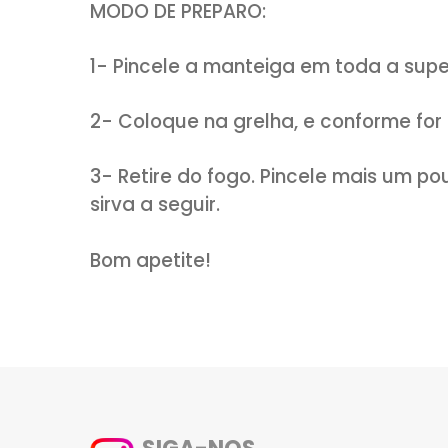
Clique AQUI:
you
INGREDIENTES:
4 espigas de milho
manteiga derretida
sal a gosto
MODO DE PREPARO:
1- Pincele a manteiga em toda