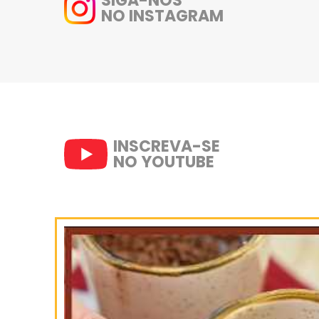
2- Coloque na grelha, e confo
3- Retire do fogo. Pincele mai
sirva a seguir.
Bom apetite!
SIGA-NOS
NO INSTAGRAM