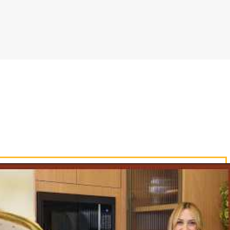
rme for dourando siga girando.
s um pouquinho de manteiga, salpique sa