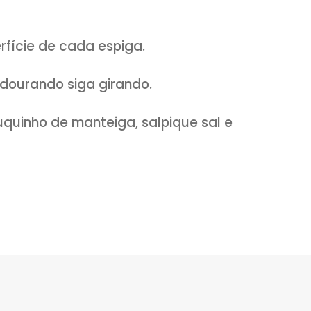
tube.com/receitasetemperos
 a superfície de cada espiga.