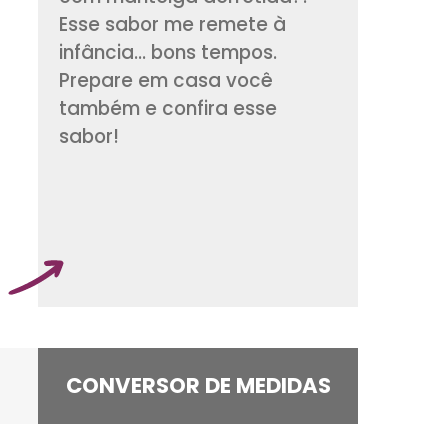
verde fresquinho e
douradinho assado
com manteiga derre
Esse sabor me reme
infância... bons tem
Prepare em casa v
também e confira e
sabor!