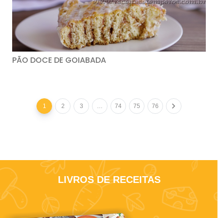
PÃO DOCE DE GOIABADA
1
2
3
…
74
75
76
LIVROS DE RECEITAS