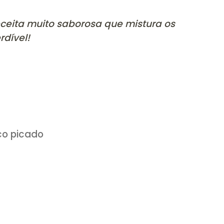
ão de receita muito saborosa que mistur
l. Imperdível!