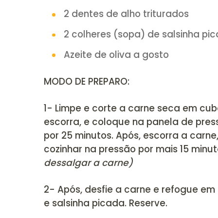
4 colheres (sopa) de quei
4 colheres (sopa) de requ
Sal e pimenta do reino a g
300g de carne seca
1 cebola pequena picada
2 dentes de alho triturado
2 colheres (sopa) de sals
Azeite de oliva a gosto
MODO DE PREPARO: