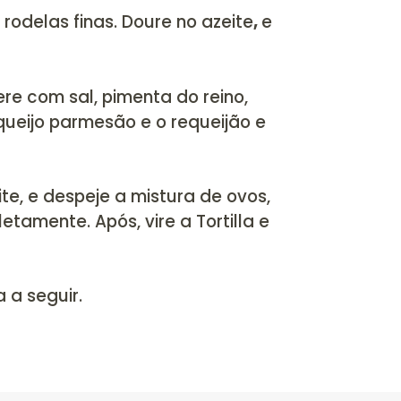
 em cubos. Lave em água corrente três v
de pressão coberta com água. Deixe coz
 a carne, cubra com água novamente e d
5 minutos.
(esse processo é importante 
ogue em uma panela com azeite, cebola, 
te em rodelas finas. Doure no azeite
,
e
.
, tempere com sal, pimenta do reino,