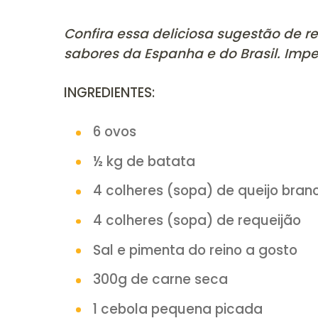
COMPARTILHE:
Confira essa deliciosa sugest
sabores da Espanha e do Brasi
INGREDIENTES:
6 ovos
½ kg de batata