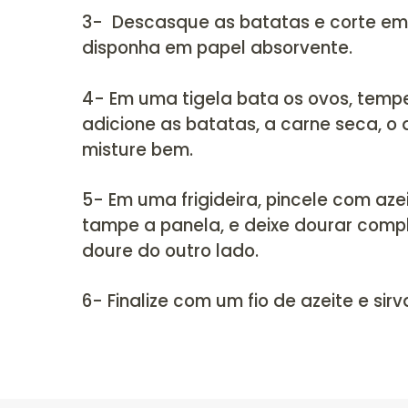
1- Limpe e corte a carne seca
escorra, e coloque na panela 
por 25 minutos. Após, escorra
cozinhar na pressão por mais 1
dessalgar a carne)
2- Após, desfie a carne e ref
e salsinha picada. Reserve.
3- Descasque as batatas e cor
disponha em papel absorvente
4- Em uma tigela bata os ovos