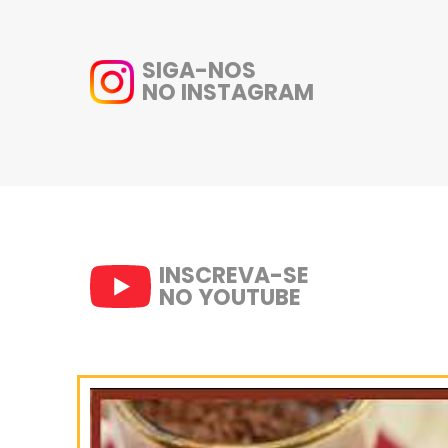
adicione as batatas, a carne s
misture bem.
5- Em uma frigideira, pincele 
tampe a panela, e deixe dourar
doure do outro lado.
6- Finalize com um fio de azeite