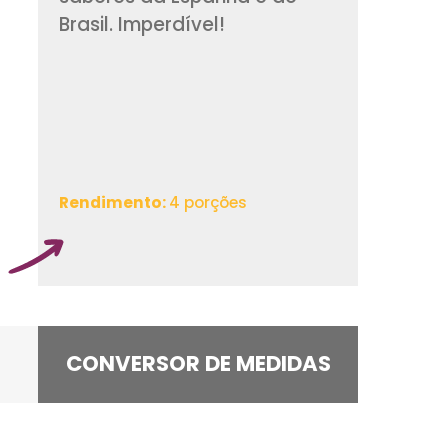
sugestão de receit
saborosa que mistu
sabores da Espanha
Brasil. Imperdível!
Rendimento:
4 porçõe