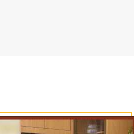
eca, o queijo parmesão e o requeijão e
com azeite, e despeje a mistura de ovos,
 completamente. Após, vire a Tortilla e
 e sirva a seguir.