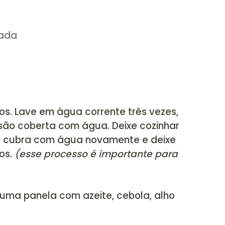
jo branco picado
eijão
osto
s
inha picada