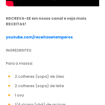
NSCREVA-SE em nosso canal e veja mais
RECEITAS!
youtube.com/receitasetemperos
INGREDIENTES:
Para a massa:
2 colheres (sopa) de óleo
2 colheres (sopa) de leite
1 ovo
1/4 xícara (chá) de açúcar