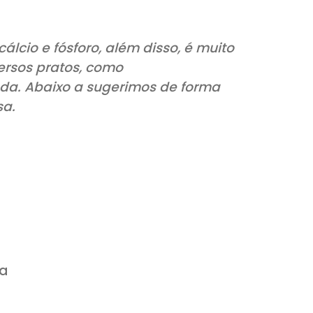
ca em cálcio e fósforo, além disso, é mu
 em diversos pratos, como
m vinda. Abaixo a sugerimos de form
saborosa.