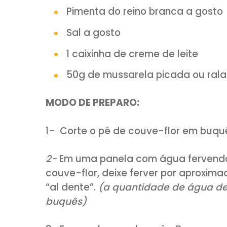
1 pé de couve-flor
1 colher (sopa) de mantei
1 colher (sopa) de azeite
1 cebola roxa cortada em 
Pitada de noz moscada
Pimenta do reino branca a
Sal a gosto
1 caixinha de creme de lei
50g de mussarela picada 