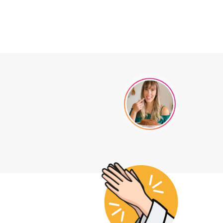
noz
s.