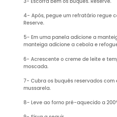
MODO DE PREPARO:
1- Corte o pé de couve-flor e
2-
Em uma panela com água fe
couve-flor, deixe ferver por 
“al dente”.
(a quantidade de ág
buquês)
3- Escorra bem os buquês. Res
4- Após, pegue um refratário 
Reserve.