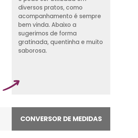
rica em cálcio e fós
além disso, é muit
e pode ser utilizad
diversos pratos, c
acompanhamento 
bem vinda. Abaixo 
sugerimos de form
gratinada, quentinh
saborosa.