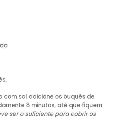
ga
meia lua
 gosto
te
ou ralada