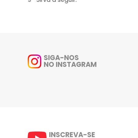
5- Em uma panela adicione a m
manteiga adicione a cebola e
6- Acrescente o creme de leit
moscada.
7- Cubra os buquês reservado
mussarela.
8- Leve ao forno pré-aquecid
9- Sirva a seguir.