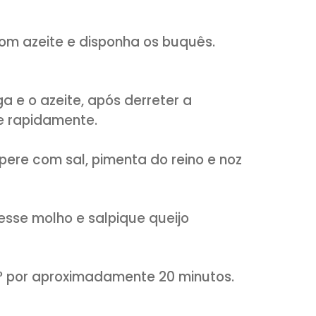
m buquês.
rvendo com sal adicione os buquês de
aproximadamente 8 minutos, até que fiqu
ua deve ser o suficiente para cobrir os
erve.
regue com azeite e disponha os buquês.