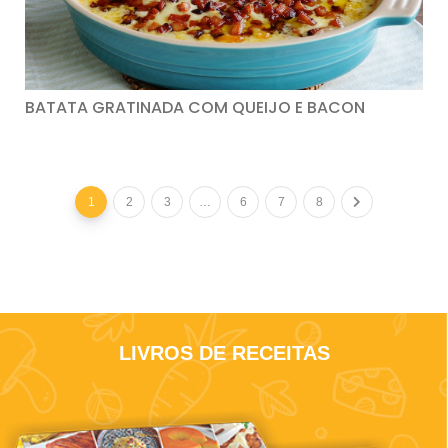
BATATA GRATINADA COM QUEIJO E BACON
1
2
3
…
6
7
8
LIVROS DE RECEITAS