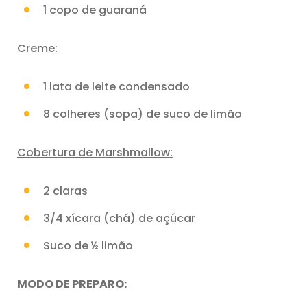
1 copo de guaraná
Creme:
1 lata de leite condensado
8 colheres (sopa) de suco de limão
Cobertura de Marshmallow:
2 claras
3/4 xícara (chá) de açúcar
Suco de ½ limão
MODO DE PREPARO: