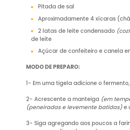
2 tabletes de fermento bi
½ xícara (chá) de açúcar
¾ xícara (chá) de leite mo
2 gemas
¾ xícara (chá) de mantei
Pitada de sal
Aproximadamente 4 xícaras
2 latas de leite condensa
de leite
Açúcar de confeiteiro e c