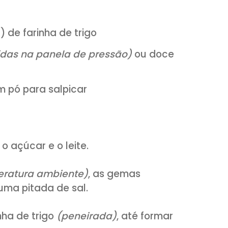
ológico (30g)
rno
ga
 (chá) de farinha de trigo
do
(cozidas na panela de pressão)
ou d
anela em pó para salpicar