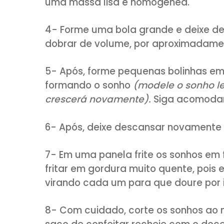
MODO DE PREPARO:
1- Em uma tigela adicione o fer
2- Acrescente a manteiga
(em
(peneiradas e levemente bat
3- Siga agregando aos poucos 
uma massa lisa e homogênea.
4- Forme uma bola grande e d
dobrar de volume, por aproxi