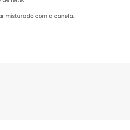
nhas em movimentos circulares com as 
sonho levando em consideração que ele
omodando-os em uma forma enfarinha
amente por aproximadamente 45 minuto
nhos em fogo médio, tome cuidado para 
, pois eles podem ficar crus por dentro. 
e por igual, e escorra em papel absorv
os ao meio e com o auxílio de uma colh
o doce de leite.