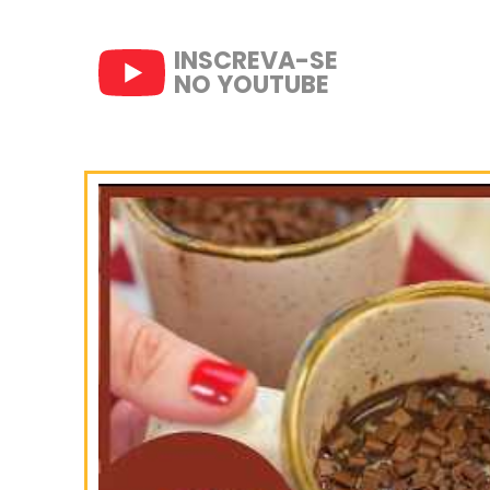
9- Salpique com uma peneira 
10- Sirva a seguir.
SIGA-NOS
NO INSTAGRAM