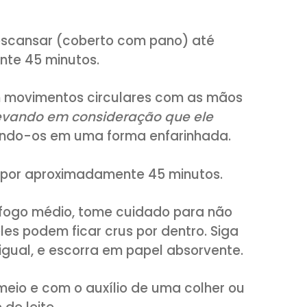
mento, o açúcar e o leite.
 temperatura ambiente)
, as gemas
idas)
e uma pitada de sal.
a farinha de trigo
(peneirada)
, até for
eixe descansar (coberto com pano) até
madamente 45 minutos.