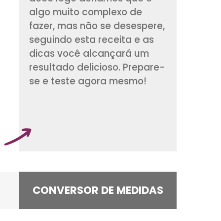
sonho para o nosso
Quando pensamos 
doce logo achamos
algo muito comple
fazer, mas não se d
seguindo esta recei
dicas você alcanç
resultado delicioso
se e teste agora m