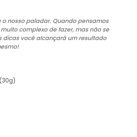
o para o nosso paladar.
Quando pens
é algo muito complexo de fazer, mas n
ita e as dicas você alcançará um resul
 agora mesmo!