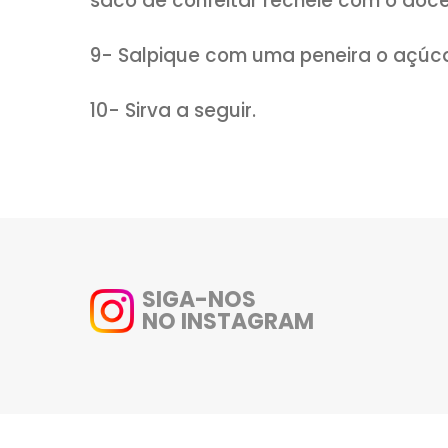
5- Após, forme pequenas boli
formando o sonho
(modele o 
crescerá novamente).
Siga ac
6- Após, deixe descansar nov
7- Em uma panela frite os so
fritar em gordura muito quente
virando cada um para que dour
8- Com cuidado, corte os sonh
saco de confeitar recheie com 