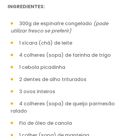
INGREDIENTES:
300g de espinafre congelado
(pode
utilizar fresco se preferir)
1 xícara (chá) de leite
4 colheres (sopa) de farinha de trigo
1 cebola picadinha
2 dentes de alho triturados
3 ovos inteiros
4 colheres (sopa) de queijo parmesão
ralado
Fio de óleo de canola
1 colher (sopa) de manteiga