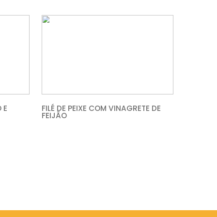
AO MOLHO DE
SALMÃO COM PESTO 
OS
TOMATES ASSADOS
M LEITE DE COCO E
FILÉ DE PEIXE COM V
DE CAMARÃO
FEIJÃO