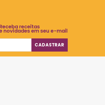
1
2
3
…
91
92
9
Receba receitas
e novidades em seu e-mail